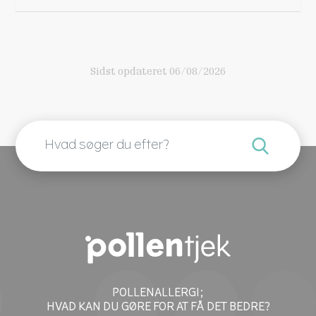
1. Allergiguiden, Pollensæson og
Pollentyper
https://www.allergiguiden.dk/da/allergity
Sidst opdateret 06/08/2026
per/pollenallergi/vejret-og-pollen
2. Astma-allergi.dk, Klimaforandringer
https://www.astma-
allergi.dk/pollenservices/klimaforandringe
r/
3. Astma-allergi.dk, Hvad er pollen?
https://www.astma-allergi.dk/viden-
om/allergi/pollenallergi/hvad-er-pollen/
4. Astma-allergi.dk, Længere og mer intens
pollensæson, 23.05.2022
POLLENALLERGI;
https://www.astma-
HVAD KAN DU GØRE FOR AT FÅ DET BEDRE?