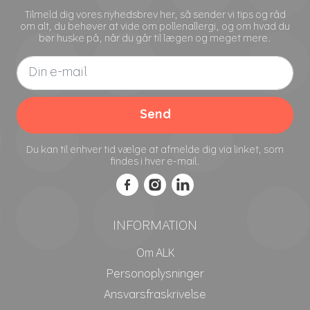
allergi.dk/nyheder/laengere-og-mere-
intens-pollensaeson-i-danmark/
Tilmeld dig vores nyhedsbrev her, så sender vi tips og råd
om alt, du behøver at vide om pollenallergi, og om hvad du
bør huske på, når du går til lægen og meget mere.
5. Astma-allergi.dk, Birk
https://www.astma-allergi.dk/viden-
om/allergi/pollenallergi/typer-af-
pollen/birk/
Send
6. Ritzau, Græspollen er nu i luften,
https://via.ritzau.dk/pressemeddelelse/13
Du kan til enhver tid vælge at afmelde dig via linket, som
findes i hver e-mail.
573471/graespollen-er-nu-i-luften?
publisherId=2265088
7. Allergiguiden.dk, Vejret og pollen
INFORMATION
https://www.allergiguiden.dk/da/allergity
per/pollenallergi/vejret-og-pollen
Om ALK
Personoplysninger
Ansvarsfraskrivelse