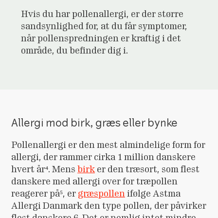
Hvis du har pollenallergi, er der større
sandsynlighed for, at du får symptomer,
når pollenspredningen er kraftig i det
område, du befinder dig i.
Allergi mod birk, græs eller bynke
Pollenallergi er den mest almindelige form for
allergi, der rammer cirka 1 million danskere
hvert år⁴. Mens
birk
er den træsort, som flest
danskere med allergi over for træpollen
reagerer på⁵, er
græspollen
ifølge Astma
Allergi Danmark den type pollen, der påvirker
flest danskere 6. Det er nemlig intet mindre