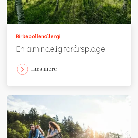
dine høfebersymptomer og få et
dage, mens overskyede dage samt dage
personligt tilpasset indblik i netop din
med regn kan resultere i et lavere
allergi, så du nemmere kan planlægge
pollental.
udendørs aktiviteter og reducere
symptomerne.
Birkepollenallergi
En almindelig forårsplage
Find Klarify-appen her
Læs mere